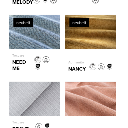
MELODY
neuheit
neuheit
Toccare
NEED
Agmamito
ME
NANCY
Toccare