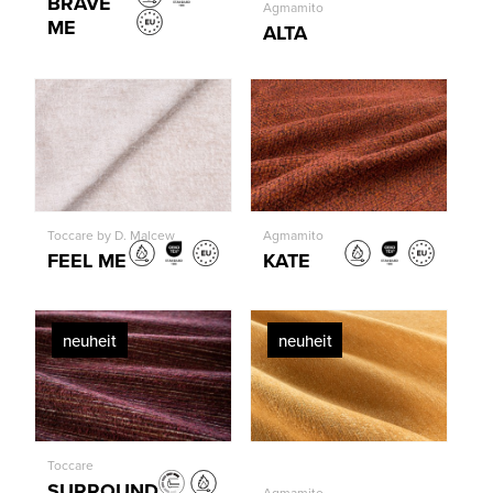
BRAVE
Agmamito
ME
ALTA
Toccare by D. Malcew
Agmamito
FEEL ME
KATE
neuheit
neuheit
Toccare
SURROUND