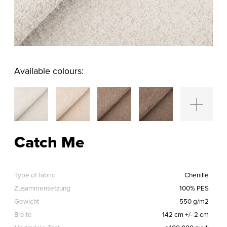
Available colours:
Catch Me
Type of fabric
Chenille
Zusammensetzung
100% PES
Gewicht
550 g/m2
Breite
142 cm +/- 2 cm