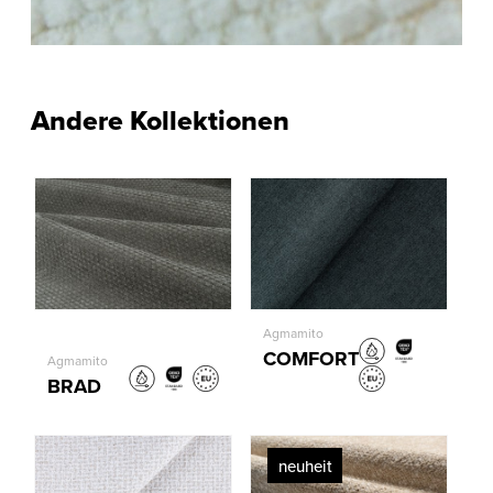
Andere Kollektionen
Agmamito
COMFORT
Agmamito
BRAD
neuheit