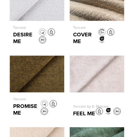
Toccare
Toccare
DESIRE
COVER
ME
ME
Toccare
PROMISE
Toccare by D. Malcew
ME
FEEL ME