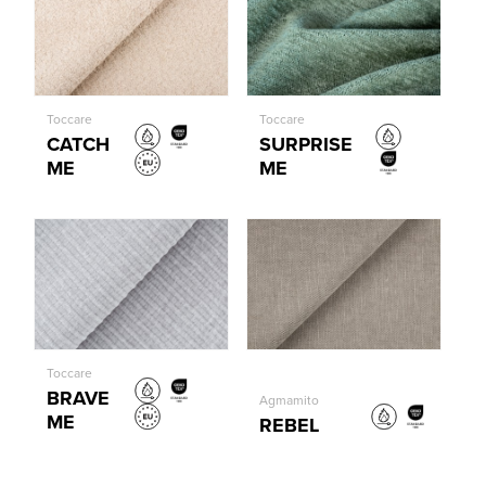
Toccare
Toccare
CATCH
SURPRISE
ME
ME
Toccare
BRAVE
Agmamito
ME
REBEL