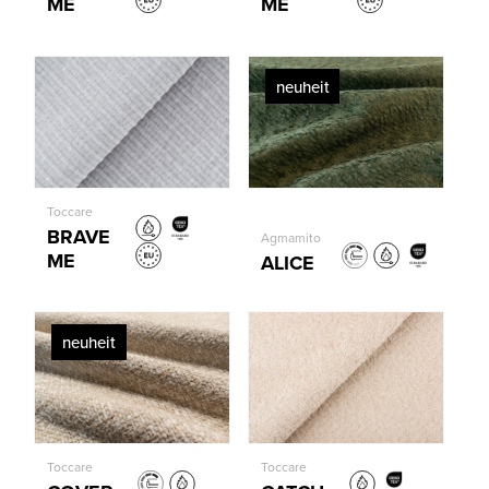
ME
ME
neuheit
Toccare
BRAVE
Agmamito
ME
ALICE
neuheit
Toccare
Toccare