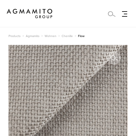
Products
Agmamito
Wohnen
Chenille
Flow