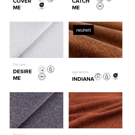
COVER
CATCH
ME
ME
neuheit
Toccare
DESIRE
Agmamito
ME
INDIANA