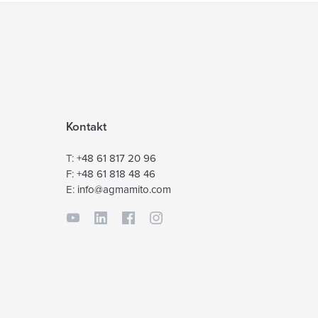
Kontakt
T:
+48 61 817 20 96
F:
+48 61 818 48 46
E:
info@agmamito.com