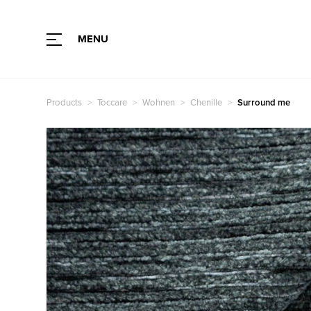
MENU
Stoffart
Farbe
Products
Toccare
Wohnen
Chenille
Surround me
Stoffart
Farbe