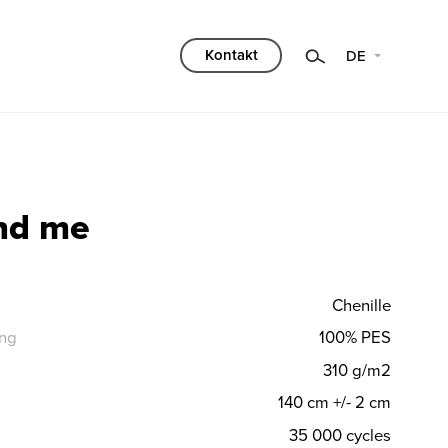
Kategorie
Kontakt
DE
wählen
Filtern
nd me
Chenille
ng
100% PES
310 g/m2
140 cm +/- 2 cm
35 000 cycles