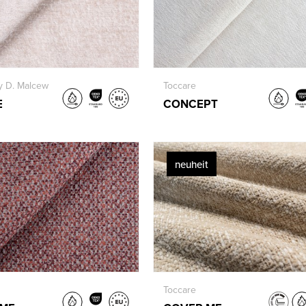
y D. Malcew
Toccare
E
CONCEPT
neuheit
Toccare