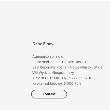
Dane Firmy
Agmamito sp. z o.o.
ul. Poznańska 33 | 62-020 Jasin, PL
Sąd Rejonowy Poznań-Nowe Miasto i Wilda
VIII Wydział Gospodarczy
KRS: 0001073883 | NIP: 7773353201
Kapitał zakładowy: 5 000 PLN
Kontakt