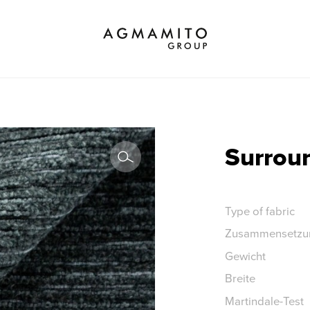
Marke wählen
All
Eigenschaften
Eigenschaft
Surrou
Type of fabric
Zusammensetzu
Gewicht
Breite
Martindale-Test