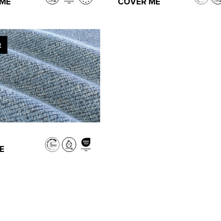
 ME
COVER ME
t
E