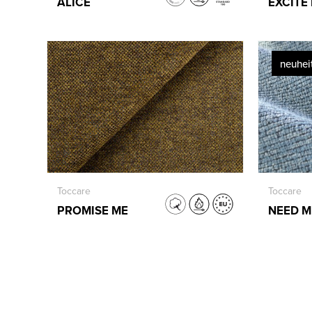
ALICE
EXCITE
neuhei
Toccare
Toccare
PROMISE ME
NEED M