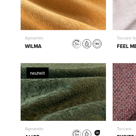
Agmamito
Toccare b
WILMA
FEEL M
neuheit
Agmamito
Toccare