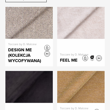
Toccare by D. Malcew
DESIGN ME
(KOLEKCJA
Toccare by D. Malcew
FEEL ME
WYCOFYWANA)
Toccare by D. Malcew