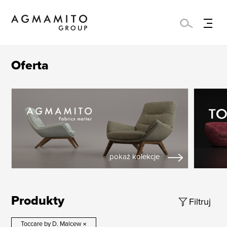
Oferta
pokaż kolekcje
Produkty
Filtruj
Toccare by D. Malcew
×