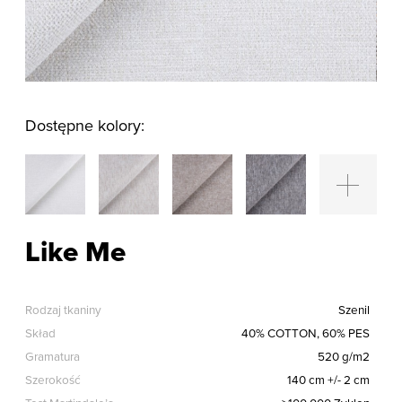
Dostępne kolory:
Like Me
Rodzaj tkaniny
Szenil
Skład
40% COTTON, 60% PES
Gramatura
520 g/m2
Szerokość
140 cm +/- 2 cm