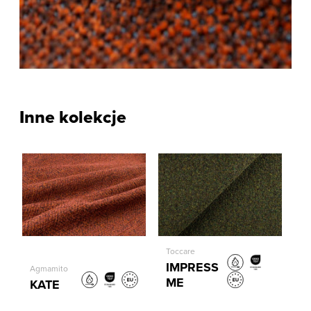
Inne kolekcje
Toccare
IMPRESS
Agmamito
ME
KATE