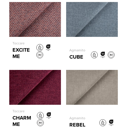
Toccare
EXCITE
Agmamito
ME
CUBE
Toccare
CHARM
Agmamito
ME
REBEL