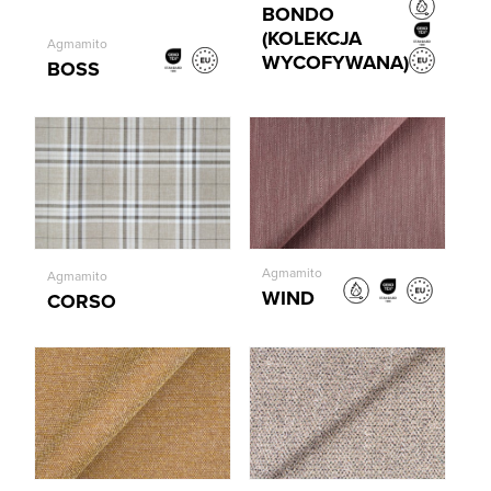
BONDO
(KOLEKCJA
Agmamito
WYCOFYWANA)
BOSS
Agmamito
Agmamito
WIND
CORSO