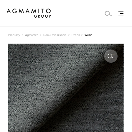
Produkty
Agmamito
Dom i mieszkanie
Szenil
Wilma