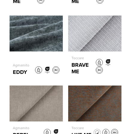
ME
ME
Toccare
BRAVE
Agmamito
ME
EDDY
Agmamito
Toccare