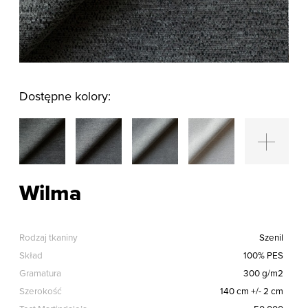
Dostępne kolory:
Wilma
Rodzaj tkaniny
Szenil
Skład
100% PES
Gramatura
300 g/m2
Szerokość
140 cm +/- 2 cm