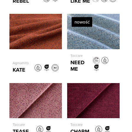
REBEL
LIKE ME
nowość
Toccare
NEED
Agmamito
ME
KATE
Toccare
Toccare
TEASE
CHARM