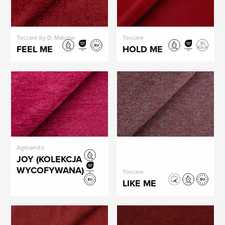
Toccare by D. Malcew
Toccare
FEEL ME
HOLD ME
Agmamito
JOY (KOLEKCJA
WYCOFYWANA)
Toccare
LIKE ME