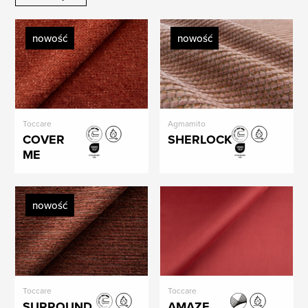
nowość
nowość
Toccare
Agmamito
COVER
SHERLOCK
ME
nowość
Toccare
Toccare
SURROUND
AMAZE