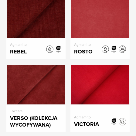
Agmamito
Agmamito
REBEL
ROSTO
Toccare
VERSO (KOLEKCJA
Agmamito
VICTORIA
WYCOFYWANA)