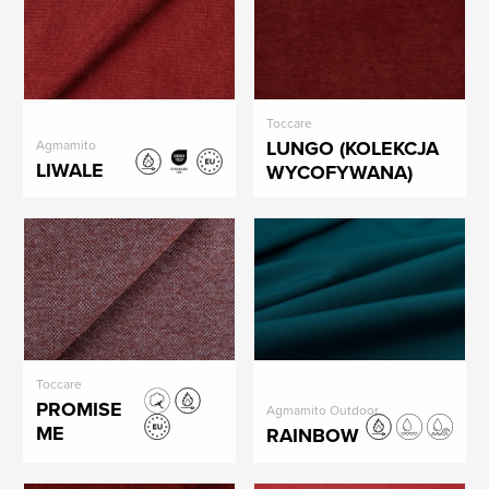
Toccare
LUNGO (KOLEKCJA
Agmamito
LIWALE
WYCOFYWANA)
Toccare
PROMISE
Agmamito Outdoor
ME
RAINBOW