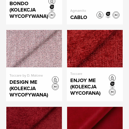
BONDO
(KOLEKCJA
Agmamito
WYCOFYWANA)
CABLO
Toccare
Toccare by D. Malcew
ENJOY ME
DESIGN ME
(KOLEKCJA
(KOLEKCJA
WYCOFANA)
WYCOFYWANA)