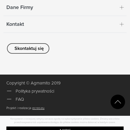
Dane Firmy
Kontakt
Skontaktuj się
Copyright © Agmamito 2019
Polityka prywatności
FAQ
Projekt i realizacja
ecreo.eu
Korzystanie z niniejszej witryny oznacza zgodę na wykorzystywanie plików cookies. Zmiany warunków
przechowywania lub uzyskiwania dostępu do plików cookies można dokonać w każdym czasie.
x
zamknij