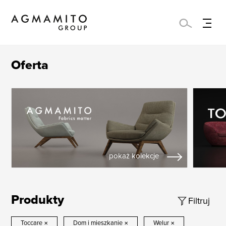
Oferta
pokaż kolekcje
Produkty
Filtruj
Toccare
×
Dom i mieszkanie
×
Welur
×