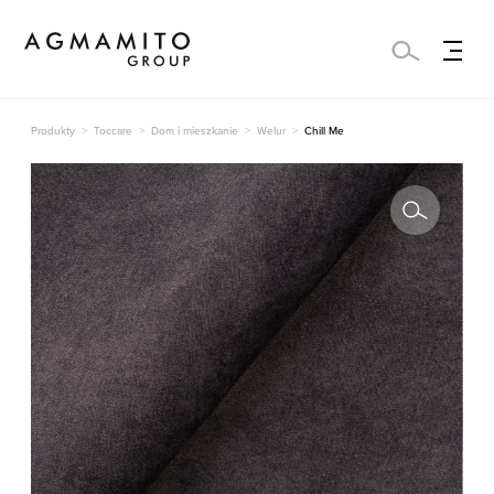
Produkty
Toccare
Dom i mieszkanie
Welur
Chill Me