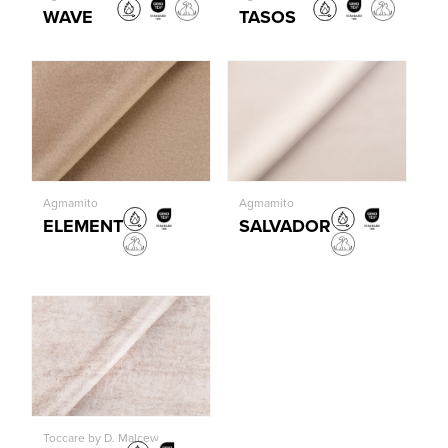
WAVE
TASOS
Agmamito
Agmamito
ELEMENT
SALVADOR
Toccare by D. Malcew