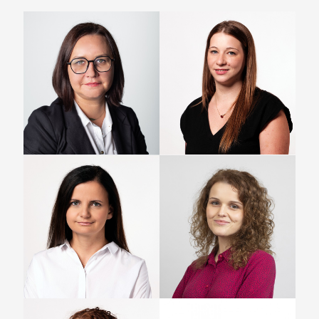
Justyna Łakoma
Dagmara Hernes
Kierownik BOK
Specjalista ds. Obsługi
Klienta - Region Północ
+48 538 626 574
+48 734 214 238
w.ynxbzn@ntznzvgb.pbz
obx1@ntznzvgb.pbz
Anna Szymczak
Joanna Mrożek
Specjalista ds. Obsługi
Specjalista ds. Obsługi
Klienta - Region Zachód
Klienta - Region Zachód
+48 787 093 561
+48 539 532 778
obx4@ntznzvgb.pbz
obx3@ntznzvgb.pbz
Agnieszka
Katarzyna