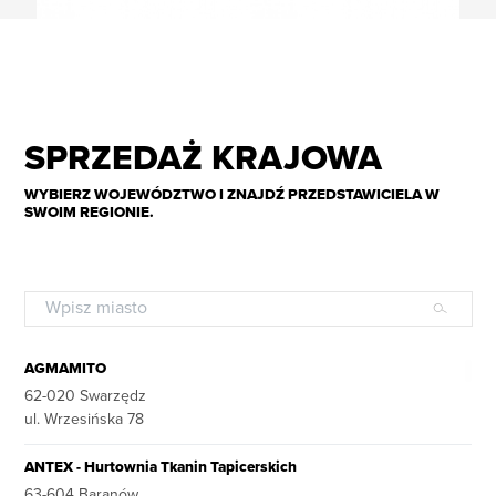
q.nirybin@ntznzvgb.pbz
z.sreenvbyv@ntznzvgb.pbz
SPRZEDAŻ KRAJOWA
WYBIERZ WOJEWÓDZTWO I ZNAJDŹ PRZEDSTAWICIELA W
SWOIM REGIONIE.
AGMAMITO
62-020 Swarzędz
ul. Wrzesińska 78
ANTEX - Hurtownia Tkanin Tapicerskich
63-604 Baranów