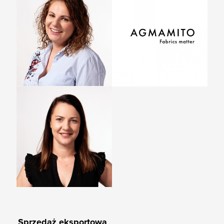
Śmigielska
Szymkiewicz
Specjalista ds. Obsługi
Specjalista ds. Obsługi
Klienta - Region Południe
Klienta - Hurtownia
+48 538 627 985
+48 883 848 613
obx2@ntznzvgb.pbz
obx5@ntznzvgb.pbz
Marta Kosecka
Specjalista ds. Obsługi
Klienta - Hurtownia
+48 616 510 848
fxyrc@ntznzvgb.pbz
Sprzedaż eksportowa