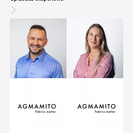
Jakub Trznadel
Martyna Seifert
Chief Sales Officer (CSO)
Export Manager
+48 734 214 235
+48 538 550 543
w.gemanqry@ntznzvgb.pbz
z.frvsreg@ntznzvgb.pbz
Denitsa Avelova
Mauro Ferraioli
Sales Manager
Sales Manager
+359899182188
+39 3356716608