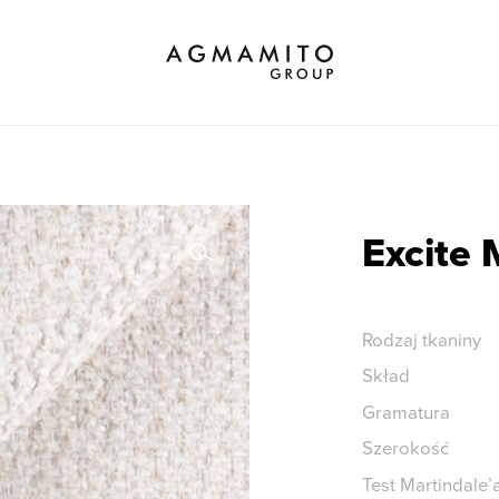
Wybierz markę
Wszystkie
Właściwości
Właściwość
Excite 
Rodzaj tkaniny
Skład
Gramatura
Szerokość
Test Martindale’