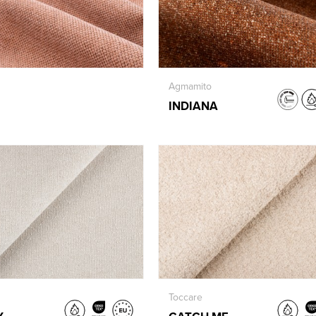
Agmamito
INDIANA
Toccare