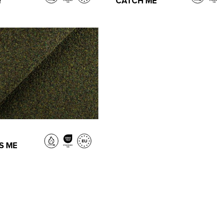
Y
CATCH ME
S ME