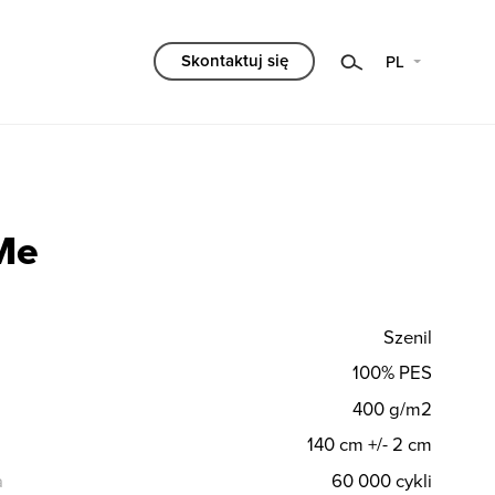
Kategoria
Skontaktuj się
PL
Wybierz
Filtruj
Me
Szenil
100% PES
400 g/m2
140 cm +/- 2 cm
a
60 000 cykli