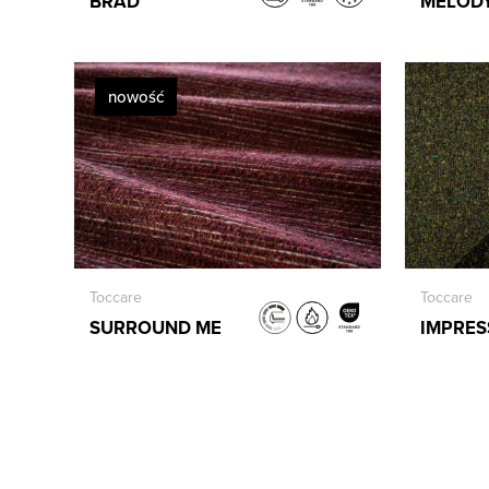
BRAD
MELOD
nowość
Toccare
Toccare
SURROUND ME
IMPRES