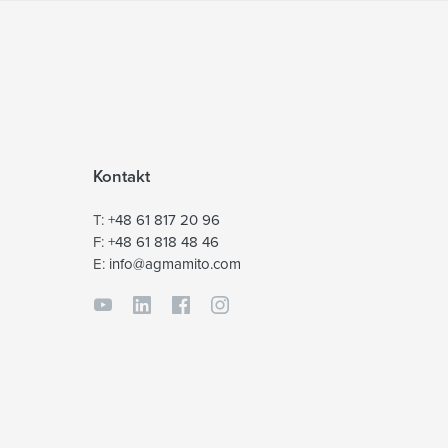
Kontakt
T:
+48 61 817 20 96
F:
+48 61 818 48 46
E:
info@agmamito.com