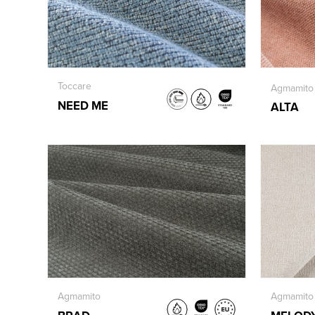
Toccare
Agmamito
NEED ME
ALTA
Agmamito
Agmamito