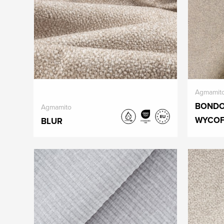
Agmamit
BONDO
Agmamito
WYCOF
BLUR