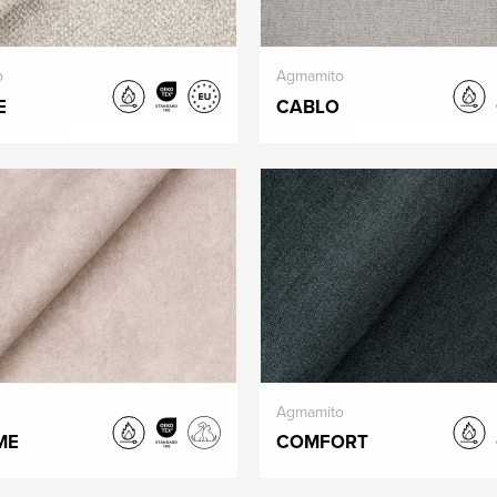
o
Agmamito
E
CABLO
Agmamito
ME
COMFORT