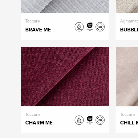
Toccare
Agmamit
BRAVE ME
BUBBL
Toccare
Toccare
CHARM ME
CHILL 