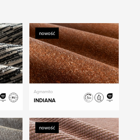
nowość
Agmamito
INDIANA
nowość