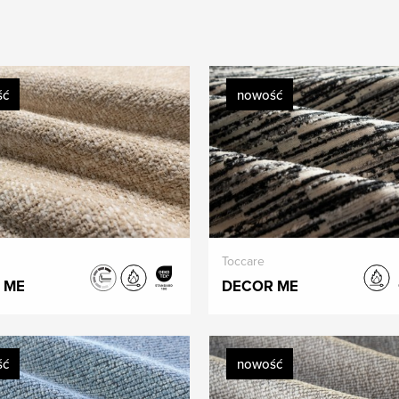
ść
nowość
Toccare
 ME
DECOR ME
ść
nowość