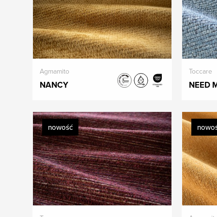
Agmamito
Toccare
NANCY
NEED 
nowość
nowo