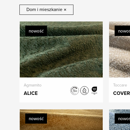
Dom i mieszkanie
×
nowość
nowo
Agmamito
Toccare
ALICE
COVER
nowość
nowo