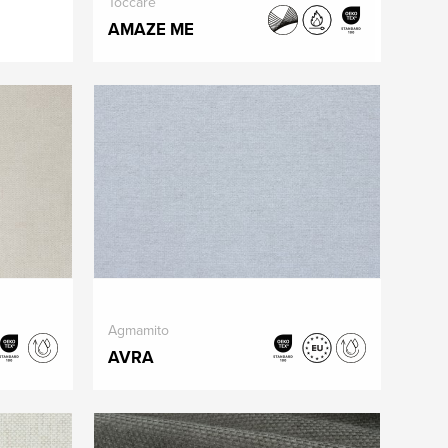
Toccare
AMAZE ME
Agmamito
AVRA