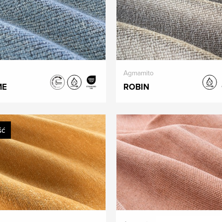
Agmamito
ME
ROBIN
ść